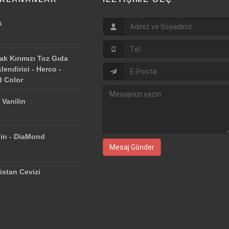
k
ak Kırımızı Toz Gıda
lendirici - Herco -
 Color
 Vanilin
lin - DiaMond
Mesaj Gönder
istan Cevizi