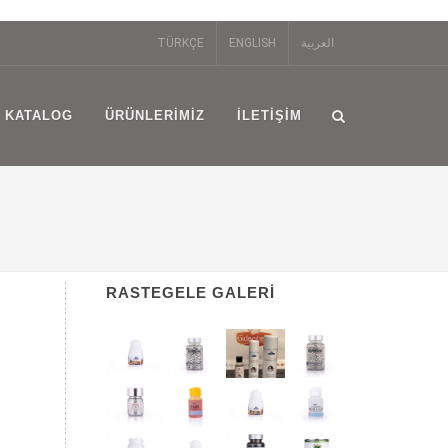
TÜRKÇE
ENGLISH
العربية
KATALOG
ÜRÜNLERIMIZ
İLETIŞIM
RASTEGELE GALERI