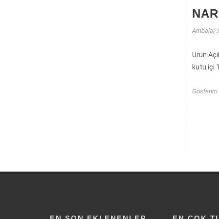
NA
Ambalaj :
Ürün Açı
kutu içi
Gösterim 
EN SON EKLENENLER
EN ÇOK T