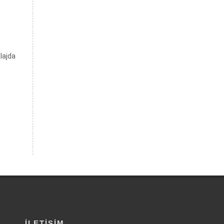
lajda
İLETIŞIM