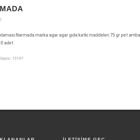
RMADA
0
klaması:Narmada marka agar agar gıda katkı maddeleri.75 gr pet amba
 10 adet
Sayısı :15197
IKLANANLAR
İLETIŞIME GEÇ