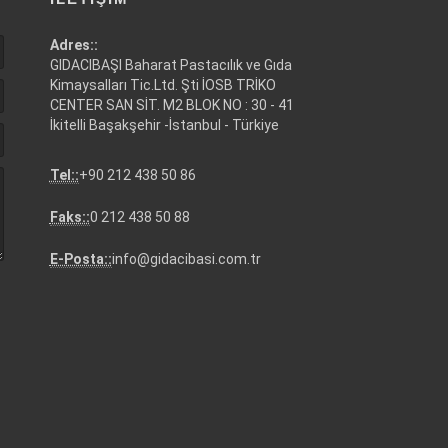
Adres::
GIDACIBAŞI Baharat Pastacılık ve Gıda
Kimaysalları Tic.Ltd. Şti İOSB TRİKO
CENTER SAN SİT. M2 BLOK NO : 30 - 41
İkitelli Başakşehir -İstanbul - Türkiye
Tel::
+90 212 438 50 86
Faks::
0 212 438 50 88
E-Posta::
info@gidacibasi.com.tr