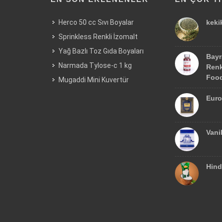
Herco 50 cc Sıvı Boyalar
keki
Sprinkless Renkli İzomalt
Yağ Bazlı Toz Gıda Boyaları
Bayr
Narmada Tylose-c 1 kg
Renk
Food
Mugaddi Mini Kuvertür
Euro
Vani
Hind