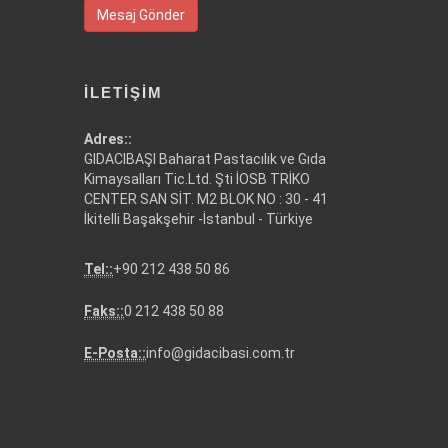
Mesaj Gönder
İLETIŞIM
Adres::
GIDACIBAŞI Baharat Pastacılık ve Gıda
Kimaysalları Tic.Ltd. Şti İOSB TRİKO
CENTER SAN SİT. M2 BLOK NO : 30 - 41
İkitelli Başakşehir -İstanbul - Türkiye
Tel::
+90 212 438 50 86
Faks::
0 212 438 50 88
E-Posta::
info@gidacibasi.com.tr