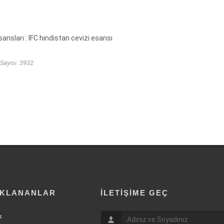
ansları : IFC hindistan cevizi esansı
Sayısı :3932
IKLANANLAR
İLETIŞIME GEÇ
k