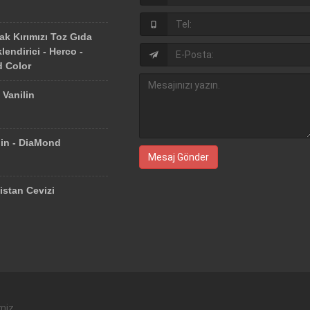
ak Kırımızı Toz Gıda
lendirici - Herco -
 Color
 Vanilin
lin - DiaMond
Mesaj Gönder
istan Cevizi
imiz