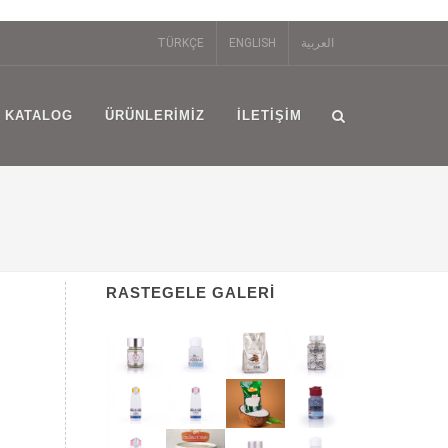
TÜRKÇE
ENGLISH
العربية
KATALOG
ÜRÜNLERIMIZ
İLETIŞIM
RASTEGELE GALERI