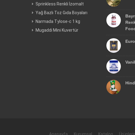
Sprinkless Renkli İzomalt
Yağ Bazlı Toz Gıda Boyaları
Bayr
Narmada Tylose-c 1 kg
Renk
Food
Mugaddi Mini Kuvertür
Euro
Vani
Hind
Anasayfa
Kurumsal
Katalog
Ürünler