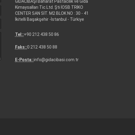
GIDACIBAŞI Baharat Pastacılık ve Gıda
Kimaysalları Tic.Ltd. Şti İOSB TRİKO
CENTER SAN SİT. M2 BLOK NO : 30 - 41
İkitelli Başakşehir -İstanbul - Türkiye
Tel::
+90 212 438 50 86
Faks::
0 212 438 50 88
E-Posta::
info@gidacibasi.com.tr