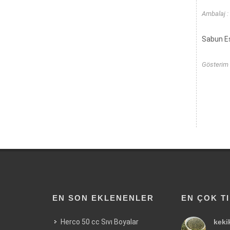
Ambalaj :
Sabun Es
Gösterim 
EN SON EKLENENLER
EN ÇOK T
Herco 50 cc Sıvı Boyalar
keki