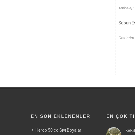
Ambalaj :
Sabun Es
Gösterim 
EN SON EKLENENLER
EN ÇOK T
Herco 50 cc Sıvı Boyalar
keki