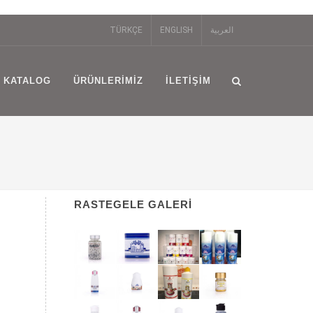
TÜRKÇE
ENGLISH
العربية
KATALOG
ÜRÜNLERIMIZ
İLETIŞIM
RASTEGELE GALERI