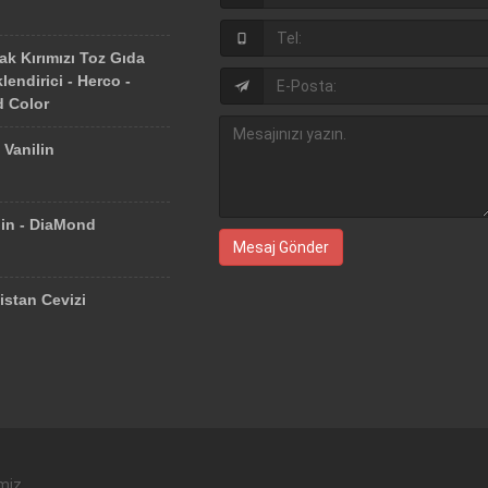
ak Kırımızı Toz Gıda
lendirici - Herco -
 Color
 Vanilin
lin - DiaMond
Mesaj Gönder
istan Cevizi
imiz