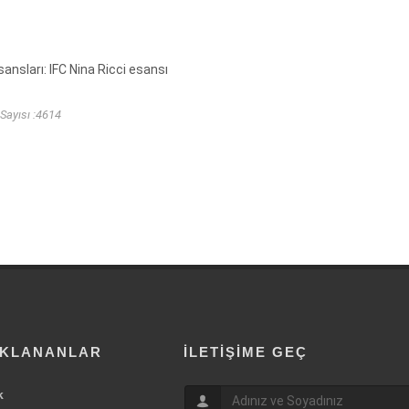
ansları: IFC Nina Ricci esansı
Sayısı :4614
IKLANANLAR
İLETIŞIME GEÇ
k