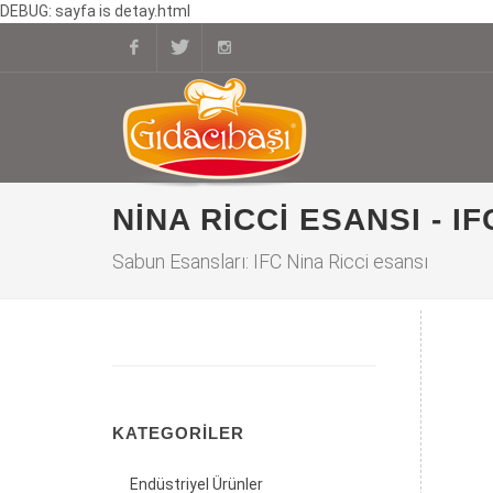
DEBUG: sayfa is detay.html
Facebook
Twitter
Instagram
NINA RICCI ESANSI - IF
Sabun Esansları: IFC Nina Ricci esansı
KATEGORILER
Endüstriyel Ürünler