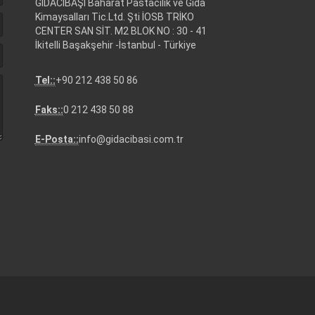
GIDACIBAŞI Baharat Pastacılık ve Gıda
Kimaysalları Tic.Ltd. Şti İOSB TRİKO
CENTER SAN SİT. M2 BLOK NO : 30 - 41
İkitelli Başakşehir -İstanbul - Türkiye
Tel::
+90 212 438 50 86
Faks::
0 212 438 50 88
E-Posta::
info@gidacibasi.com.tr