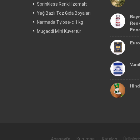
Sprinkless Renkli İzomalt
Yağ Bazlı Toz Gıda Boyaları
Bayr
Narmada Tylose-c 1 kg
Renk
Food
Mugaddi Mini Kuvertür
Euro
Vani
Hind
Anasayfa
Kurumsal
Katalog
Ürünler