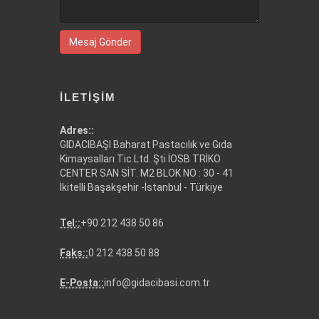
Mesaj Gönder
İLETIŞIM
Adres::
GIDACIBAŞI Baharat Pastacılık ve Gıda
Kimaysalları Tic.Ltd. Şti İOSB TRİKO
CENTER SAN SİT. M2 BLOK NO : 30 - 41
İkitelli Başakşehir -İstanbul - Türkiye
Tel::
+90 212 438 50 86
Faks::
0 212 438 50 88
E-Posta::
info@gidacibasi.com.tr