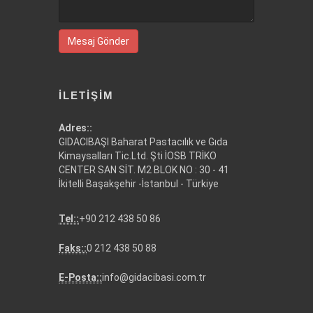
Mesaj Gönder
İLETIŞIM
Adres::
GIDACIBAŞI Baharat Pastacılık ve Gıda
Kimaysalları Tic.Ltd. Şti İOSB TRİKO
CENTER SAN SİT. M2 BLOK NO : 30 - 41
İkitelli Başakşehir -İstanbul - Türkiye
Tel::
+90 212 438 50 86
Faks::
0 212 438 50 88
E-Posta::
info@gidacibasi.com.tr