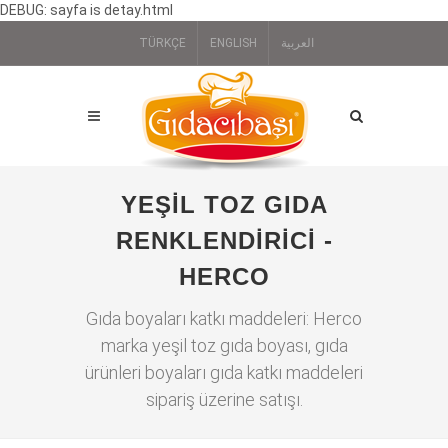
DEBUG: sayfa is detay.html
TÜRKÇE
ENGLISH
العربية
YEŞIL TOZ GIDA
RENKLENDIRICI -
HERCO
Gıda boyaları katkı maddeleri: Herco
marka yeşil toz gıda boyası, gıda
ürünleri boyaları gıda katkı maddeleri
sipariş üzerine satışı.