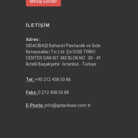
Mesaj Gönder
İLETIŞIM
Adres::
GIDACIBAŞI Baharat Pastacılık ve Gıda
Kimaysalları Tic.Ltd. Şti İOSB TRİKO
CENTER SAN SİT. M2 BLOK NO : 30 - 41
İkitelli Başakşehir -İstanbul - Türkiye
Tel::
+90 212 438 50 86
Faks::
0 212 438 50 88
E-Posta::
info@gidacibasi.com.tr