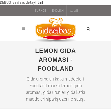
DEBUG: sayfa is detay.html
TÜRKÇE
ENGLISH
العربية
LEMON GIDA
AROMASI -
FOODLAND
Gıda aromaları katkı maddeleri:
Foodland marka lemon gıda
aroması, gıda ürünleri gıda katkı
maddeleri sipariş üzerine satışı.