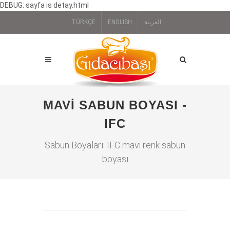
DEBUG: sayfa is detay.html
TÜRKÇE
ENGLISH
العربية
MAVI SABUN BOYASI -
IFC
Sabun Boyaları: IFC mavi renk sabun
boyası